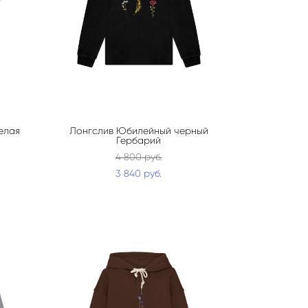
елая
Лонгслив Юбилейный черный
Гербарий
4 800 pуб.
3 840 pуб.