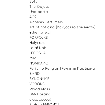
Soft
The Object
Una parte
4O2
Alchemy Perfumery
Art of noticing [Искусство замечать]
éther [этэр]
FORFOLKS
Holynose
Le ré Noir
LEROSHA
Mila
NOMKAMO
Perfume Religion [Религия Парфюма]
SMRD
SYNONYME
VORONOI
Wood Moss
BANT brand
ciao, cocca!
Froisse [ФРОИС]