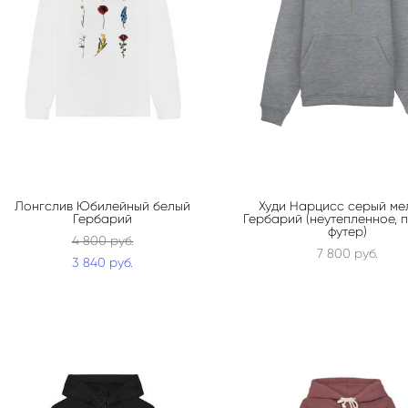
Лонгслив Юбилейный белый
Худи Нарцисс серый ме
Гербарий
Гербарий (неутепленное, 
футер)
4 800 pуб.
7 800 pуб.
3 840 pуб.