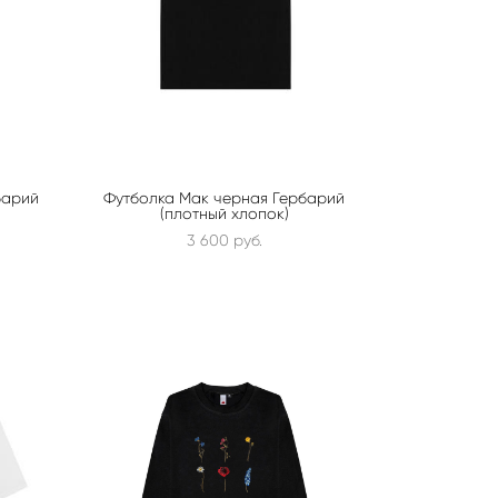
барий
Футболка Мак черная Гербарий
(плотный хлопок)
3 600 pуб.