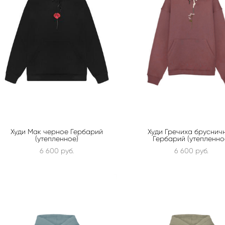
Худи Мак черное Гербарий
Худи Гречиха бруснич
(утепленное)
Гербарий (утепленно
6 600 pуб.
6 600 pуб.