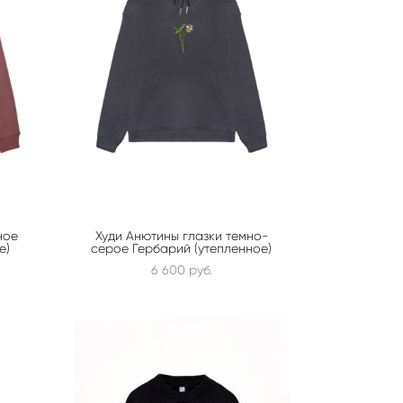
ное
Худи Анютины глазки темно-
е)
серое Гербарий (утепленное)
6 600 pуб.