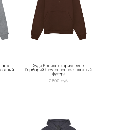
ланж
Худи Василек коричневое
плотный
Гербарий (неутепленное, плотный
футер)
7 800 pуб.