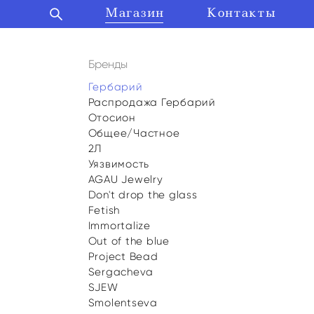
Магазин
Магазин
Контакты
Контакты
Бренды
Гербарий
Распродажа Гербарий
Отосион
Общее/Частное
2Л
Уязвимость
AGAU Jewelry
Don't drop the glass
Fetish
Immortalize
Out of the blue
Project Bead
Sergacheva
SJEW
Smolentseva