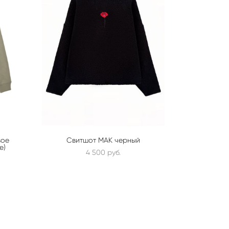
вое
Свитшот МАК черный
е)
4 500 pуб.