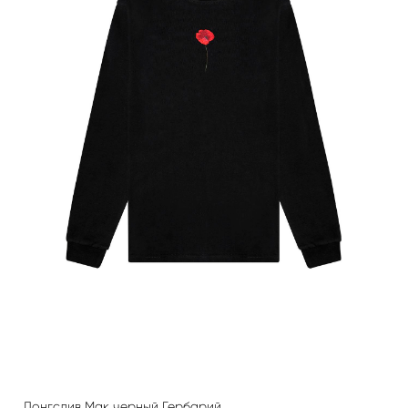
Лонгслив Мак черный Гербарий