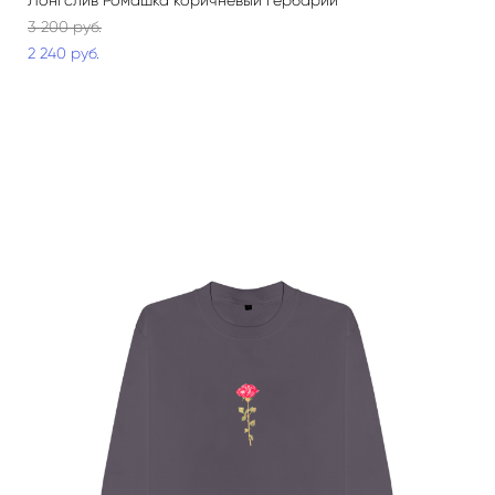
Лонгслив Ромашка коричневый Гербарий
3 200 pуб.
2 240 pуб.