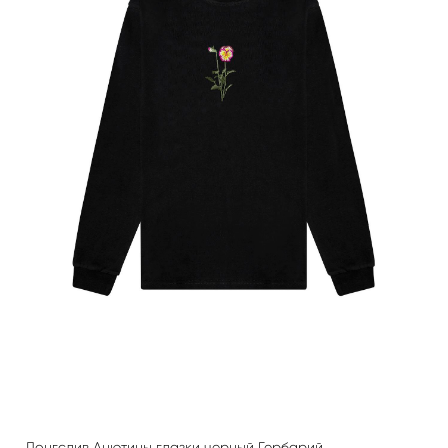
Лонгслив Анютины глазки черный Гербарий