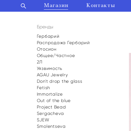
Магазин
Магазин
Контакты
Контакты
Бренды
Гербарий
Распродажа Гербарий
Отосион
Общее/Частное
2Л
Уязвимость
AGAU Jewelry
Don't drop the glass
Fetish
Immortalize
Out of the blue
Project Bead
Sergacheva
SJEW
Smolentseva