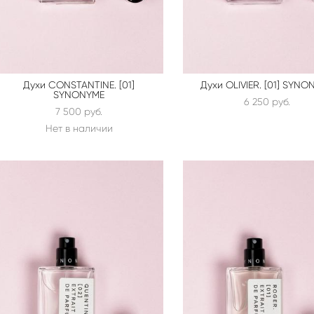
Духи CONSTANTINE. [01]
Духи OLIVIER. [01] SYN
SYNONYME
6 250 pуб.
7 500 pуб.
Нет в наличии