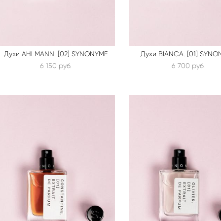
Духи AHLMANN. [02] SYNONYME
Духи BIANCA. [01] SYN
6 150 pуб.
6 700 pуб.