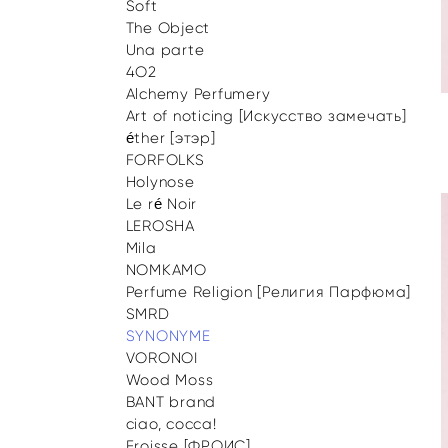
Soft
The Object
Una parte
4O2
Alchemy Perfumery
Art of noticing [Искусство замечать]
éther [этэр]
FORFOLKS
Holynose
Le ré Noir
LEROSHA
Mila
NOMKAMO
Perfume Religion [Религия Парфюма]
SMRD
SYNONYME
VORONOI
Wood Moss
BANT brand
ciao, cocca!
Froisse [ФРОИС]