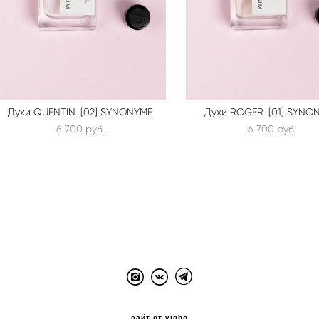
Духи QUENTIN. [02] SYNONYME
Духи ROGER. [01] SYNO
6 700 pуб.
6 700 pуб.
сайт от vigbo