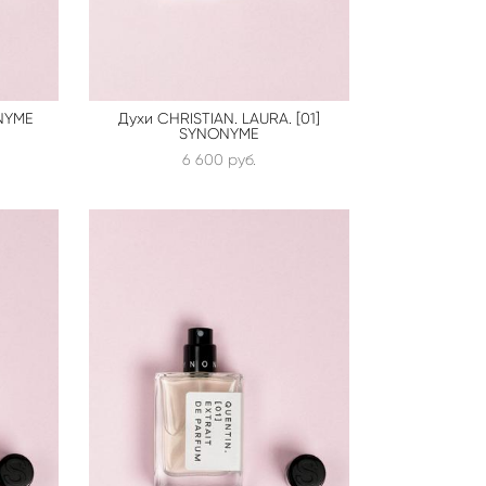
ONYME
Духи CHRISTIAN. LAURA. [01]
SYNONYME
6 600 pуб.