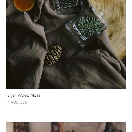
Erŋäk Wood Moss
4 900 pуб.