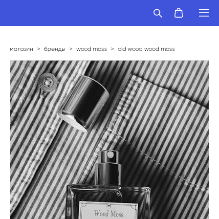
магазин
>
бренды
>
wood moss
>
old wood wood moss