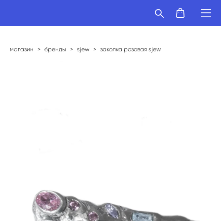
магазин
>
бренды
>
sjew
>
заколка розовая sjew