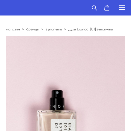
магазин
>
бренды
>
synonyme
>
духи bianca. [01] synonyme