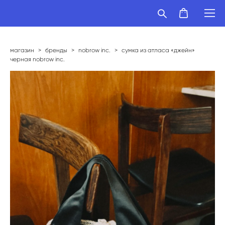
магазин
>
бренды
>
nobrow inc.
>
сумка из атласа «джейн»
черная nobrow inc.