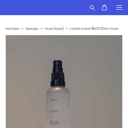
магазин
>
бренды
>
muse [муза]
>
спрей scene №013 50мл muse