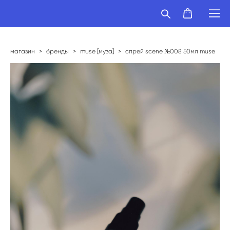
магазин
>
бренды
>
muse [муза]
>
спрей scene №008 50мл muse