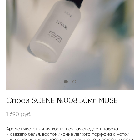
Спрей SCENE №008 50мл MUSE
1 690 pуб.
Аромат чистоты и мягкости, нежная сладость табака
и свежего белья, воспоминание легкого парфюма с нотой
уда на тёплой коже. Заботливо укрывает от нестабильности