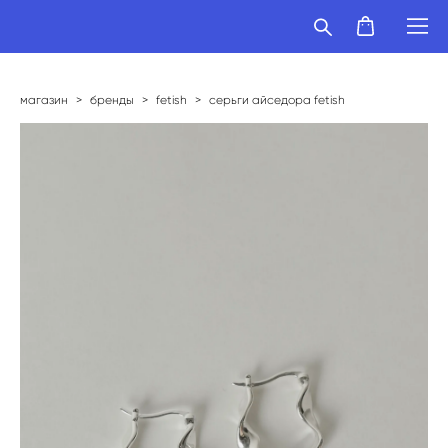
магазин
>
бренды
>
fetish
>
серьги айседора fetish