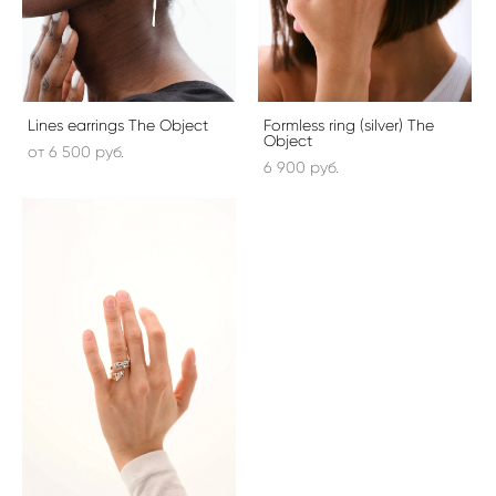
Lines earrings The Object
Formless ring (silver) The
Object
от 6 500 pуб.
6 900 pуб.