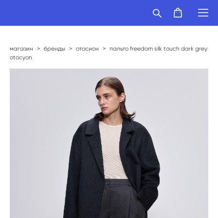
магазин
>
бренды
>
отосион
>
пальто freedom silk touch dark grey
otocyon