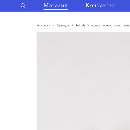
Магазин
Магазин
Контакты
Контакты
магазин
>
бренды
>
fetish
>
моно серьга роза fetis