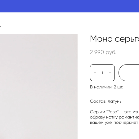
h
Моно серьга
2 990 pуб.
В наличии:
2
шт.
Состав: латунь
Серьги "Роза" — это и
образу нотку романтик
вашем ухе, подчеркнет