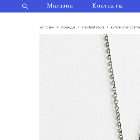
Магазин
Магазин
Контакты
Контакты
магазин
>
бренды
>
smolentseva
>
кулон overcomi