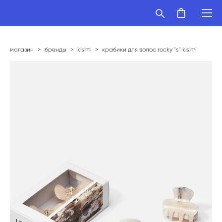
магазин
>
бренды
>
kisimi
>
крабики для волос rocky "s" kisimi