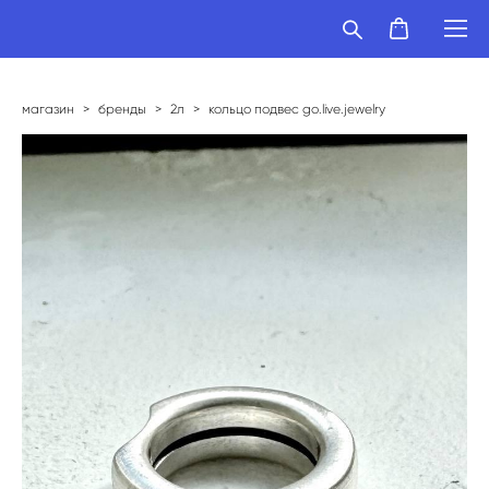
магазин
>
бренды
>
2л
>
кольцо подвес go.live.jewelry