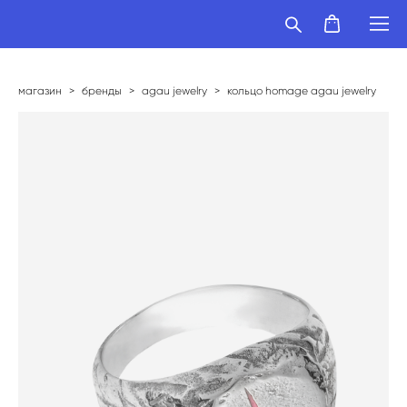
магазин
>
бренды
>
agau jewelry
>
кольцо homage agau jewelry