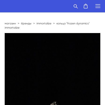
магазин
>
бренды
>
immortalize
>
кольцо "frozen dynamics"
immortalize