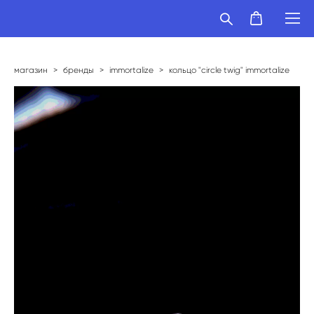
магазин
>
бренды
>
immortalize
>
кольцо "circle twig" immortalize