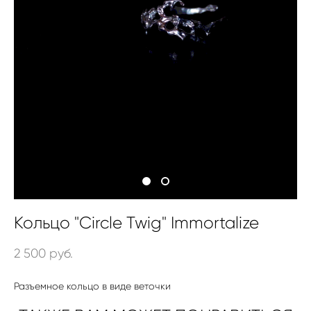
Кольцо "Circle Twig" Immortalize
2 500 pуб.
Разъемное кольцо в виде веточки