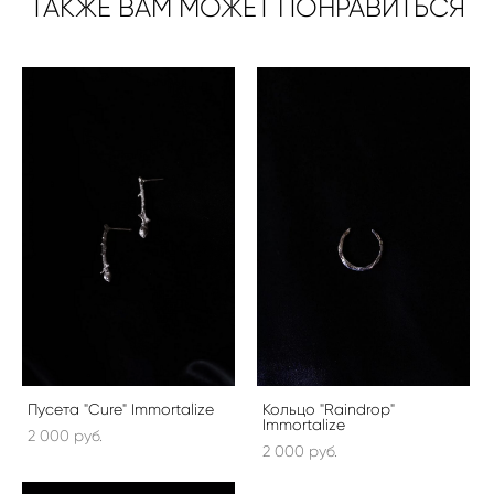
ТАКЖЕ ВАМ МОЖЕТ ПОНРАВИТЬСЯ
Пусета "Cure" Immortalize
Кольцо "Raindrop"
Immortalize
2 000 pуб.
2 000 pуб.